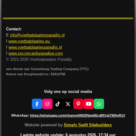
l
e
a
l
e
l
r
e
n
e
n
Contact:
E
info@voetbalplaatjesparadijs.nl
I
www.voetbalplaatjes.eu
I
www.voetbalplaatjesparadijs.nl
I
www.soccercardsparadise.com
© 2021-2026 Voetbalplaatjes Paradijs
een divisie van Tuinenburg Trading Company (TTC)
Kamer van Koophandel nr.: 92414788
Volg ons op social media
F
I
T
X
P
Y
W
a
n
i
i
o
h
c
s
k
n
u
a
WhatsApp:
https://whatsapp.com/channel/0029VagjMzyBPzjd7955yR1V
e
t
T
t
T
t
b
a
o
e
u
s
Website powered by
Simply Swift Sitebuilders
o
g
k
r
b
A
o
r
e
e
p
Laatste website update: 6 augustus
2026, 17:34
uur