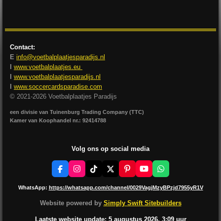
l
e
a
l
e
l
r
e
n
e
n
Contact:
E
info@voetbalplaatjesparadijs.nl
I
www.voetbalplaatjes.eu
I
www.voetbalplaatjesparadijs.nl
I
www.soccercardsparadise.com
© 2021-2026 Voetbalplaatjes Paradijs
een divisie van Tuinenburg Trading Company (TTC)
Kamer van Koophandel nr.: 92414788
Volg ons op social media
F
I
T
X
P
Y
W
a
n
i
i
o
h
c
s
k
n
u
a
WhatsApp:
https://whatsapp.com/channel/0029VagjMzyBPzjd7955yR1V
e
t
T
t
T
t
b
a
o
e
u
s
Website powered by
Simply Swift Sitebuilders
o
g
k
r
b
A
o
r
e
e
p
Laatste website update: 5 augustus
2026, 3:09
uur