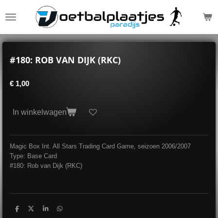
Ga
direct
naar
de
hoofdinhoud
#180: ROB VAN DIJK (RKC)
€ 1,00
In winkelwagen
Magic Box Int. All Stars Trading Card Game, seizoen 2006/2007
Type: Base Card
#180: Rob van Dijk (RKC)
D
D
S
D
e
e
h
e