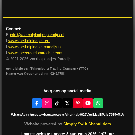
l
e
a
l
e
l
r
e
n
e
n
Contact:
E
info@voetbalplaatjesparadijs.nl
I
www.voetbalplaatjes.eu
I
www.voetbalplaatjesparadijs.nl
I
www.soccercardsparadise.com
© 2021-2026 Voetbalplaatjes Paradijs
een divisie van Tuinenburg Trading Company (TTC)
Kamer van Koophandel nr.: 92414788
Volg ons op social media
F
I
T
X
P
Y
W
a
n
i
i
o
h
c
s
k
n
u
a
WhatsApp:
https://whatsapp.com/channel/0029VagjMzyBPzjd7955yR1V
e
t
T
t
T
t
b
a
o
e
u
s
Website powered by
Simply Swift Sitebuilders
o
g
k
r
b
A
o
r
e
e
p
Laatste website update: 8 augustus
2026, 1:07
uur