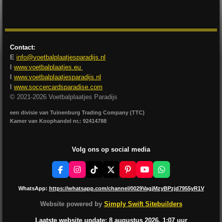
l
e
a
l
e
l
r
e
n
e
n
Contact:
E
info@voetbalplaatjesparadijs.nl
I
www.voetbalplaatjes.eu
I
www.voetbalplaatjesparadijs.nl
I
www.soccercardsparadise.com
© 2021-2026 Voetbalplaatjes Paradijs
een divisie van Tuinenburg Trading Company (TTC)
Kamer van Koophandel nr.: 92414788
Volg ons op social media
F
I
T
X
P
Y
W
a
n
i
i
o
h
c
s
k
n
u
a
WhatsApp:
https://whatsapp.com/channel/0029VagjMzyBPzjd7955yR1V
e
t
T
t
T
t
b
a
o
e
u
s
Website powered by
Simply Swift Sitebuilders
o
g
k
r
b
A
o
r
e
e
p
Laatste website update: 8 augustus
2026, 1:07
uur