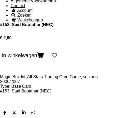
Algemene Voorwaarden
Contact
Account
Zoeken
Winkelwagen
#153: Saïd Boutahar (NEC)
€ 2,00
In winkelwagen
Magic Box Int. All Stars Trading Card Game, seizoen
2006/2007
Type: Base Card
#153: Saïd Boutahar (NEC)
D
D
S
D