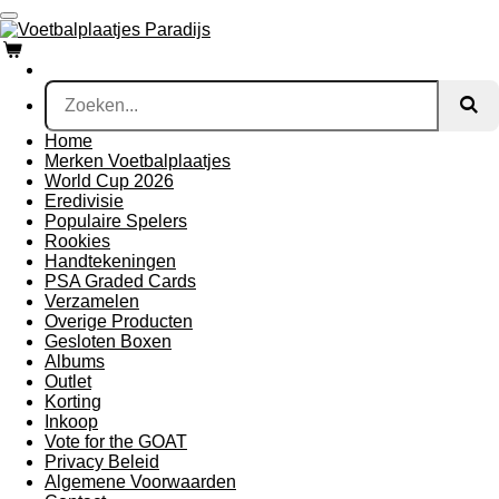
Ga
direct
naar
de
hoofdinhoud
Home
Merken Voetbalplaatjes
World Cup 2026
Eredivisie
Populaire Spelers
Rookies
Handtekeningen
PSA Graded Cards
Verzamelen
Overige Producten
Gesloten Boxen
Albums
Outlet
Korting
Inkoop
Vote for the GOAT
Privacy Beleid
Algemene Voorwaarden