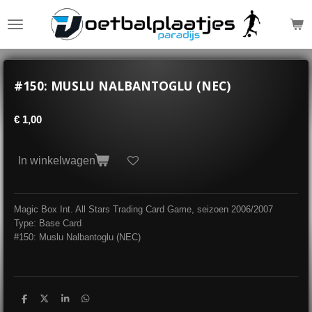
Ga
direct
naar
de
hoofdinhoud
#150: MUSLU NALBANTOGLU (NEC)
€ 1,00
In winkelwagen
Magic Box Int. All Stars Trading Card Game, seizoen 2006/2007
Type: Base Card
#150: Muslu Nalbantoglu (NEC)
D
D
S
D
e
e
h
e