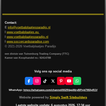
l
e
a
l
e
l
r
e
n
e
n
Contact:
E
info@voetbalplaatjesparadijs.nl
I
www.voetbalplaatjes.eu
I
www.voetbalplaatjesparadijs.nl
I
www.soccercardsparadise.com
© 2021-2026 Voetbalplaatjes Paradijs
een divisie van Tuinenburg Trading Company (TTC)
Kamer van Koophandel nr.: 92414788
Volg ons op social media
F
I
T
X
P
Y
W
a
n
i
i
o
h
c
s
k
n
u
a
WhatsApp:
https://whatsapp.com/channel/0029VagjMzyBPzjd7955yR1V
e
t
T
t
T
t
b
a
o
e
u
s
Website powered by
Simply Swift Sitebuilders
o
g
k
r
b
A
o
r
e
e
p
Laatste website update: 6 augustus
2026, 17:34
uur