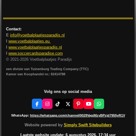
l
e
a
l
e
l
r
e
n
e
n
Contact:
E
info@voetbalplaatjesparadijs.nl
I
www.voetbalplaatjes.eu
I
www.voetbalplaatjesparadijs.nl
I
www.soccercardsparadise.com
© 2021-2026 Voetbalplaatjes Paradijs
een divisie van Tuinenburg Trading Company (TTC)
Kamer van Koophandel nr.: 92414788
Volg ons op social media
F
I
T
X
P
Y
W
a
n
i
i
o
h
c
s
k
n
u
a
WhatsApp:
https://whatsapp.com/channel/0029VagjMzyBPzjd7955yR1V
e
t
T
t
T
t
b
a
o
e
u
s
Website powered by
Simply Swift Sitebuilders
o
g
k
r
b
A
o
r
e
e
p
Laatste website update: 6 augustus
2026, 17:34
uur