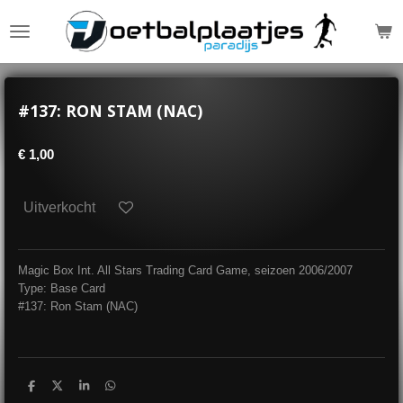
Ga
direct
naar
de
hoofdinhoud
#137: RON STAM (NAC)
€ 1,00
Uitverkocht
Magic Box Int. All Stars Trading Card Game, seizoen 2006/2007
Type: Base Card
#137: Ron Stam (NAC)
D
D
S
D
e
e
h
e