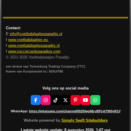
l
e
a
l
e
l
r
e
n
e
n
Contact:
E
info@voetbalplaatjesparadijs.nl
I
www.voetbalplaatjes.eu
I
www.voetbalplaatjesparadijs.nl
I
www.soccercardsparadise.com
© 2021-2026 Voetbalplaatjes Paradijs
een divisie van Tuinenburg Trading Company (TTC)
Kamer van Koophandel nr.: 92414788
Volg ons op social media
F
I
T
X
P
Y
W
a
n
i
i
o
h
c
s
k
n
u
a
WhatsApp:
https://whatsapp.com/channel/0029VagjMzyBPzjd7955yR1V
e
t
T
t
T
t
b
a
o
e
u
s
Website powered by
Simply Swift Sitebuilders
o
g
k
r
b
A
o
r
e
e
p
Laatste website update: 8 augustus
2026, 1:07
uur