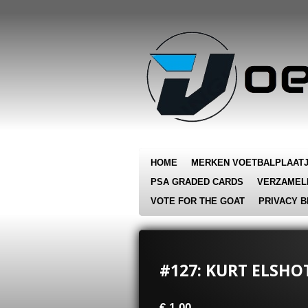
Ga
direct
naar
de
hoofdinhoud
HOME
MERKEN VOETBALPLAAT
PSA GRADED CARDS
VERZAMEL
VOTE FOR THE GOAT
PRIVACY B
#127: KURT ELSHO
€ 1,00