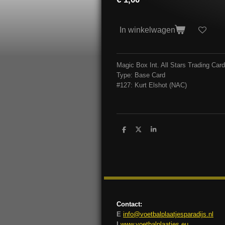
In winkelwagen
Magic Box Int. All Stars Trading Ca
Type: Base Card
#127: Kurt Elshot (NAC)
D
D
S
e
e
h
l
e
a
e
l
r
n
e
Contact:
E
info@voetbalplaatjesparadijs.nl
I
www.voetbalplaatjes.eu