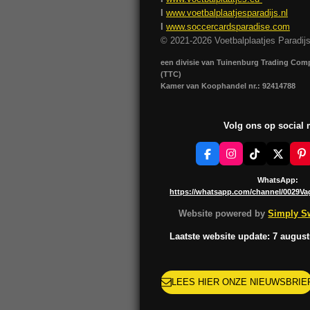
I
www.voetbalplaatjesparadijs.nl
I
www.soccercardsparadise.com
© 2021-2026 Voetbalplaatjes Paradij
een divisie van Tuinenburg Trading Co
(TTC)
Kamer van Koophandel nr.: 92414788
Volg ons op social
F
I
T
X
P
a
n
i
i
c
s
k
n
WhatsApp:
e
t
T
t
https://whatsapp.com/channel/0029V
b
a
o
e
o
g
k
r
Website powered by
Simply Sw
o
r
e
k
a
s
Laatste website update: 7 augus
m
t
LEES HIER ONZE NIEUWSBRIE