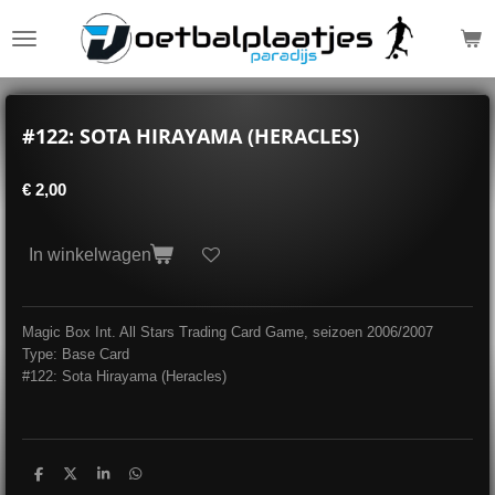
Ga
direct
naar
de
hoofdinhoud
#122: SOTA HIRAYAMA (HERACLES)
€ 2,00
In winkelwagen
Magic Box Int. All Stars Trading Card Game, seizoen 2006/2007
Type: Base Card
#122: Sota Hirayama (Heracles)
D
D
S
D
e
e
h
e