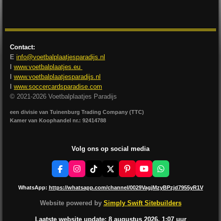
l
e
a
l
e
l
r
e
n
e
n
Contact:
E
info@voetbalplaatjesparadijs.nl
I
www.voetbalplaatjes.eu
I
www.voetbalplaatjesparadijs.nl
I
www.soccercardsparadise.com
© 2021-2026 Voetbalplaatjes Paradijs
een divisie van Tuinenburg Trading Company (TTC)
Kamer van Koophandel nr.: 92414788
Volg ons op social media
F
I
T
X
P
Y
W
a
n
i
i
o
h
c
s
k
n
u
a
WhatsApp:
https://whatsapp.com/channel/0029VagjMzyBPzjd7955yR1V
e
t
T
t
T
t
b
a
o
e
u
s
Website powered by
Simply Swift Sitebuilders
o
g
k
r
b
A
o
r
e
e
p
Laatste website update: 8 augustus
2026, 1:07
uur