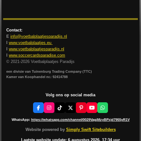
l
e
a
l
e
l
r
e
n
e
n
Contact:
E
info@voetbalplaatjesparadijs.nl
I
www.voetbalplaatjes.eu
I
www.voetbalplaatjesparadijs.nl
I
www.soccercardsparadise.com
© 2021-2026 Voetbalplaatjes Paradijs
een divisie van Tuinenburg Trading Company (TTC)
Kamer van Koophandel nr.: 92414788
Volg ons op social media
F
I
T
X
P
Y
W
a
n
i
i
o
h
c
s
k
n
u
a
WhatsApp:
https://whatsapp.com/channel/0029VagjMzyBPzjd7955yR1V
e
t
T
t
T
t
b
a
o
e
u
s
Website powered by
Simply Swift Sitebuilders
o
g
k
r
b
A
o
r
e
e
p
Laatste website update: 6 augustus
2026, 17:34
uur