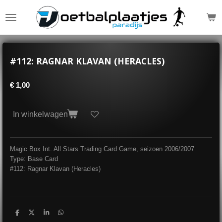
Ga
direct
naar
de
hoofdinhoud
#112: RAGNAR KLAVAN (HERACLES)
€ 1,00
In winkelwagen
Magic Box Int. All Stars Trading Card Game, seizoen 2006/2007
Type: Base Card
#112: Ragnar Klavan (Heracles)
D
D
S
D
e
e
h
e