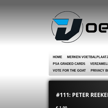
Ga
direct
naar
de
hoofdinhoud
HOME
MERKEN VOETBALPLAAT
PSA GRADED CARDS
VERZAMEL
VOTE FOR THE GOAT
PRIVACY B
#111: PETER REEKE
€ 1,00