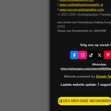
I
www.voetbalplaatjesparadijs.nl
I
www.soccercardsparadise.com
© 2021-2026 Voetbalplaatjes Paradij
een divisie van Tuinenburg Trading Co
(TTC)
Kamer van Koophandel nr.: 92414788
Volg ons op social
F
I
T
X
P
a
n
i
i
c
s
k
n
WhatsApp:
e
t
T
t
https://whatsapp.com/channel/0029V
b
a
o
e
o
g
k
r
Website powered by
Simply Sw
o
r
e
k
a
s
Laatste website update: 7 augus
m
t
LEES HIER ONZE NIEUWSBRIE