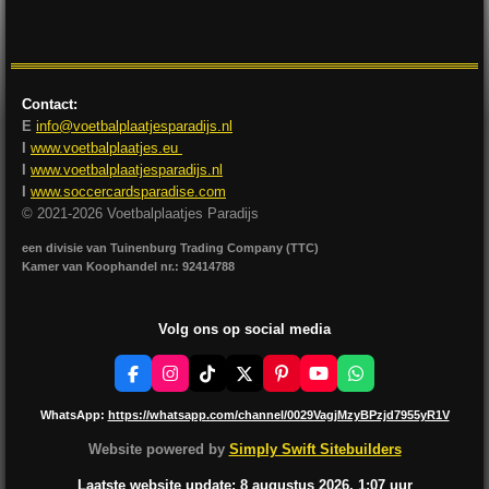
l
e
a
l
e
l
r
e
n
e
n
Contact:
E
info@voetbalplaatjesparadijs.nl
I
www.voetbalplaatjes.eu
I
www.voetbalplaatjesparadijs.nl
I
www.soccercardsparadise.com
© 2021-2026 Voetbalplaatjes Paradijs
een divisie van Tuinenburg Trading Company (TTC)
Kamer van Koophandel nr.: 92414788
Volg ons op social media
F
I
T
X
P
Y
W
a
n
i
i
o
h
c
s
k
n
u
a
WhatsApp:
https://whatsapp.com/channel/0029VagjMzyBPzjd7955yR1V
e
t
T
t
T
t
b
a
o
e
u
s
Website powered by
Simply Swift Sitebuilders
o
g
k
r
b
A
o
r
e
e
p
Laatste website update: 8 augustus
2026, 1:07
uur