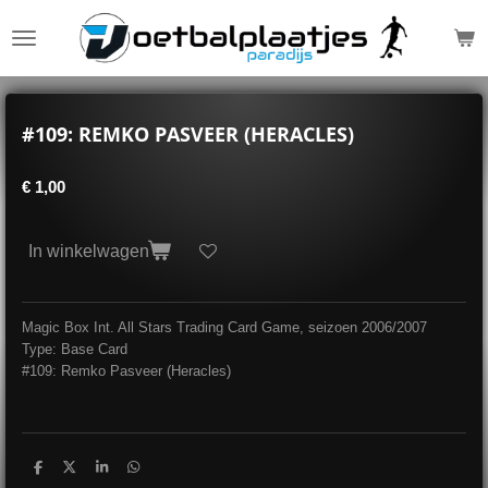
Ga
direct
naar
de
hoofdinhoud
#109: REMKO PASVEER (HERACLES)
€ 1,00
In winkelwagen
Magic Box Int. All Stars Trading Card Game, seizoen 2006/2007
Type: Base Card
#109: Remko Pasveer (Heracles)
D
D
S
D
e
e
h
e