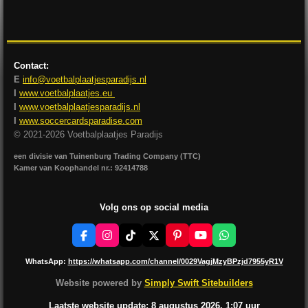
l
e
a
l
e
l
r
e
n
e
n
Contact:
E
info@voetbalplaatjesparadijs.nl
I
www.voetbalplaatjes.eu
I
www.voetbalplaatjesparadijs.nl
I
www.soccercardsparadise.com
© 2021-2026 Voetbalplaatjes Paradijs
een divisie van Tuinenburg Trading Company (TTC)
Kamer van Koophandel nr.: 92414788
Volg ons op social media
F
I
T
X
P
Y
W
a
n
i
i
o
h
c
s
k
n
u
a
WhatsApp:
https://whatsapp.com/channel/0029VagjMzyBPzjd7955yR1V
e
t
T
t
T
t
b
a
o
e
u
s
Website powered by
Simply Swift Sitebuilders
o
g
k
r
b
A
o
r
e
e
p
Laatste website update: 8 augustus
2026, 1:07
uur