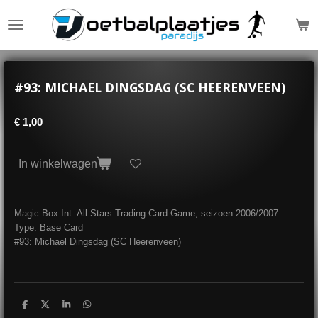
Ga
direct
naar
de
hoofdinhoud
#93: MICHAEL DINGSDAG (SC HEERENVEEN)
€ 1,00
In winkelwagen
Magic Box Int. All Stars Trading Card Game, seizoen 2006/2007
Type: Base Card
#93: Michael Dingsdag (SC Heerenveen)
D
D
S
D
e
e
h
e