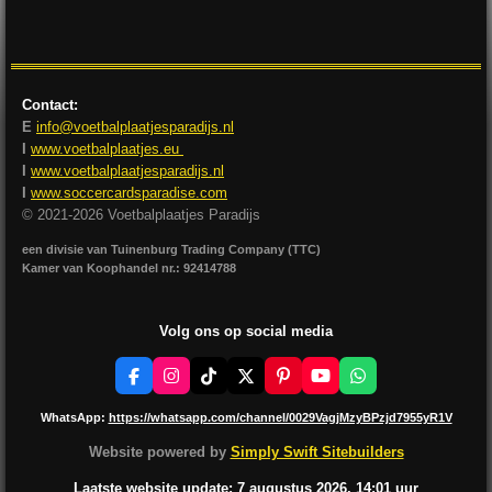
l
e
a
l
e
l
r
e
n
e
n
Contact:
E
info@voetbalplaatjesparadijs.nl
I
www.voetbalplaatjes.eu
I
www.voetbalplaatjesparadijs.nl
I
www.soccercardsparadise.com
© 2021-2026 Voetbalplaatjes Paradijs
een divisie van Tuinenburg Trading Company (TTC)
Kamer van Koophandel nr.: 92414788
Volg ons op social media
F
I
T
X
P
Y
W
a
n
i
i
o
h
c
s
k
n
u
a
WhatsApp:
https://whatsapp.com/channel/0029VagjMzyBPzjd7955yR1V
e
t
T
t
T
t
b
a
o
e
u
s
Website powered by
Simply Swift Sitebuilders
o
g
k
r
b
A
o
r
e
e
p
Laatste website update: 7 augustus
2026, 14:01
uur