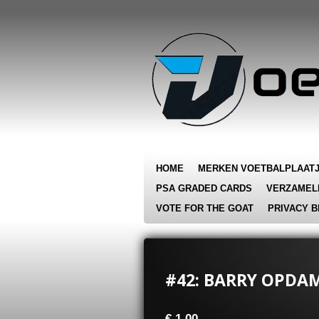
Ga
direct
naar
de
hoofdinhoud
HOME
MERKEN VOETBALPLAAT
PSA GRADED CARDS
VERZAMEL
VOTE FOR THE GOAT
PRIVACY B
#42: BARRY OPDAM
€ 1,00