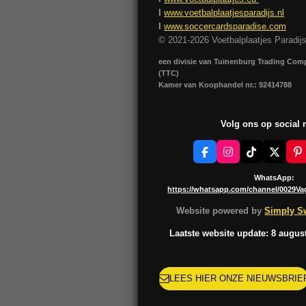
I
www.voetbalplaatjesparadijs.nl
I
www.soccercardsparadise.com
© 2021-2026 Voetbalplaatjes Paradij
een divisie van Tuinenburg Trading Co
(TTC)
Kamer van Koophandel nr.: 92414788
Volg ons op social
F
I
T
X
P
a
n
i
i
c
s
k
n
WhatsApp:
e
t
T
t
https://whatsapp.com/channel/0029V
b
a
o
e
o
g
k
r
Website powered by
Simply Sw
o
r
e
k
a
s
Laatste website update: 8 augus
m
t
LEES HIER ONZE NIEUWSBRIE