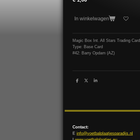
In winkelwagen
Magic Box Int. All Stars Trading Ca
Type: Base Card
#42: Barry Opdam (AZ)
D
D
S
e
e
h
l
e
a
e
l
r
n
e
Contact:
E
info@voetbalplaatjesparadijs.nl
I
www.voetbalplaatjes.eu