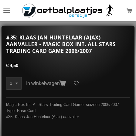
Ga
direct
naar
de
hoofdinhoud
#35: KLAAS JAN HUNTELAAR (AJAX)
AANVALLER - MAGIC BOX INT. ALL STARS
TRADING CARD GAME 2006/2007
€ 4,50
In winkelwagen
Magic Box Int. All Stars Trading Card Game, seizoen 2006/2007
Type: Base Card
#35: Klaas Jan Huntelaar (Ajax) aanvaller