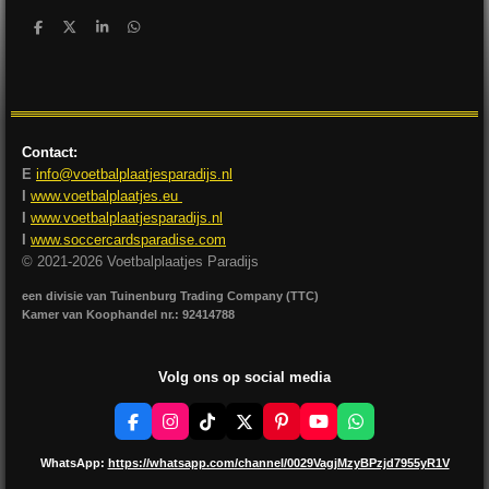
D
D
S
D
e
e
h
e
l
e
a
l
e
l
r
e
n
e
n
Contact:
E
info@voetbalplaatjesparadijs.nl
I
www.voetbalplaatjes.eu
I
www.voetbalplaatjesparadijs.nl
I
www.soccercardsparadise.com
© 2021-2026 Voetbalplaatjes Paradijs
een divisie van Tuinenburg Trading Company (TTC)
Kamer van Koophandel nr.: 92414788
Volg ons op social media
F
I
T
X
P
Y
W
a
n
i
i
o
h
c
s
k
n
u
a
WhatsApp:
https://whatsapp.com/channel/0029VagjMzyBPzjd7955yR1V
e
t
T
t
T
t