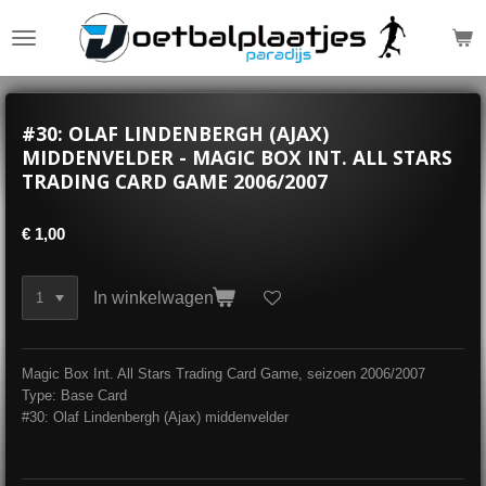
Ga
direct
naar
de
hoofdinhoud
#30: OLAF LINDENBERGH (AJAX)
MIDDENVELDER - MAGIC BOX INT. ALL STARS
TRADING CARD GAME 2006/2007
€ 1,00
In winkelwagen
Magic Box Int. All Stars Trading Card Game, seizoen 2006/2007
Type: Base Card
#30: Olaf Lindenbergh (Ajax) middenvelder