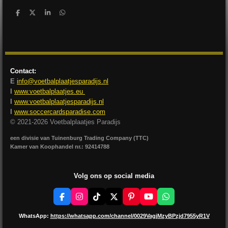
D
D
S
D
e
e
h
e
l
e
a
l
e
l
r
e
n
e
n
Contact:
E
info@voetbalplaatjesparadijs.nl
I
www.voetbalplaatjes.eu
I
www.voetbalplaatjesparadijs.nl
I
www.soccercardsparadise.com
© 2021-2026 Voetbalplaatjes Paradijs
een divisie van Tuinenburg Trading Company (TTC)
Kamer van Koophandel nr.: 92414788
Volg ons op social media
F
I
T
X
P
Y
W
a
n
i
i
o
h
c
s
k
n
u
a
WhatsApp:
https://whatsapp.com/channel/0029VagjMzyBPzjd7955yR1V
e
t
T
t
T
t