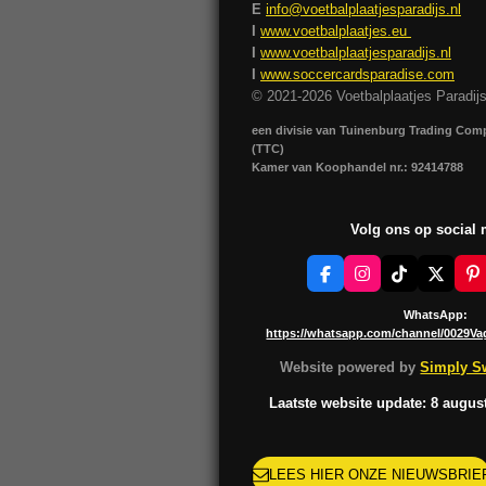
E
info@voetbalplaatjesparadijs.nl
I
www.voetbalplaatjes.eu
I
www.voetbalplaatjesparadijs.nl
I
www.soccercardsparadise.com
© 2021-2026 Voetbalplaatjes Paradij
een divisie van Tuinenburg Trading Co
(TTC)
Kamer van Koophandel nr.: 92414788
Volg ons op social
F
I
T
X
P
a
n
i
i
c
s
k
n
WhatsApp:
e
t
T
t
https://whatsapp.com/channel/0029V
b
a
o
e
o
g
k
r
Website powered by
Simply Sw
o
r
e
k
a
s
Laatste website update: 8 augus
m
t
LEES HIER ONZE NIEUWSBRIE