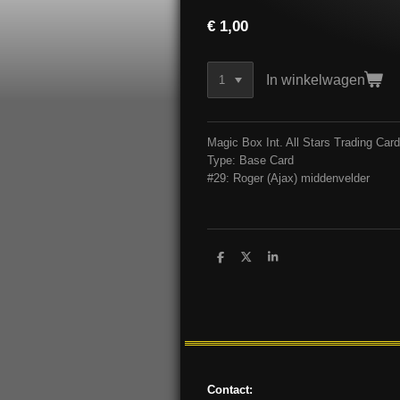
€ 1,00
In winkelwagen
Magic Box Int. All Stars Trading Ca
Type: Base Card
#29: Roger (Ajax) middenvelder
D
D
S
e
e
h
l
e
a
e
l
r
n
e
Contact: