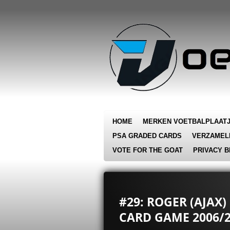
Ga
direct
naar
de
hoofdinhoud
HOME
MERKEN VOETBALPLAAT
PSA GRADED CARDS
VERZAMEL
VOTE FOR THE GOAT
PRIVACY B
#29: ROGER (AJAX
CARD GAME 2006/