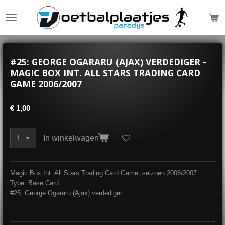
Ga
direct
naar
de
hoofdinhoud
#25: GEORGE OGARARU (AJAX) VERDEDIGER -
MAGIC BOX INT. ALL STARS TRADING CARD
GAME 2006/2007
€ 1,00
In winkelwagen
Magic Box Int. All Stars Trading Card Game, seizoen 2006/2007
Type: Base Card
#25: George Ogararu (Ajax) verdediger