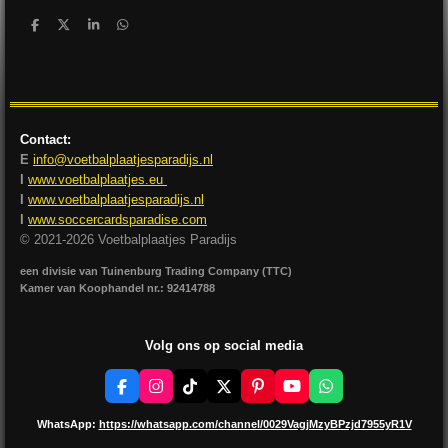
D
D
S
D
e
e
h
e
l
e
a
l
e
l
r
e
n
e
n
Contact:
E
info@voetbalplaatjesparadijs.nl
I
www.voetbalplaatjes.eu
I
www.voetbalplaatjesparadijs.nl
I
www.soccercardsparadise.com
© 2021-2026 Voetbalplaatjes Paradijs
een divisie van Tuinenburg Trading Company (TTC)
Kamer van Koophandel nr.: 92414788
Volg ons op social media
F
I
T
X
P
Y
W
a
n
i
i
o
h
c
s
k
n
u
a
WhatsApp:
https://whatsapp.com/channel/0029VagjMzyBPzjd7955yR1V
e
t
T
t
T
t