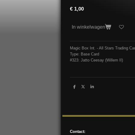
€ 1,00
In winkelwagen
Magic Box Int. - All Stars Trading 
Type: Base Card
#323: Jatto Ceesay
(Willem II)
D
D
S
e
e
h
l
e
a
e
l
r
n
e
Contact: