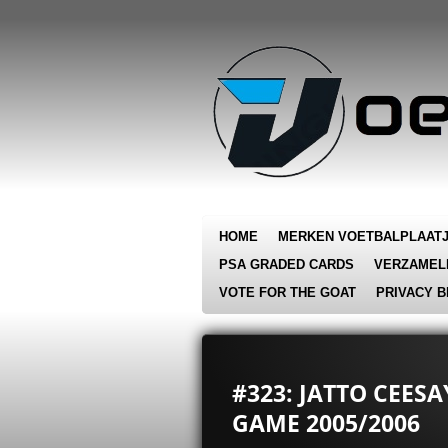
Ga
direct
naar
de
hoofdinhoud
HOME
MERKEN VOETBALPLAAT
PSA GRADED CARDS
VERZAMEL
VOTE FOR THE GOAT
PRIVACY B
#323: JATTO CEESA
GAME 2005/2006