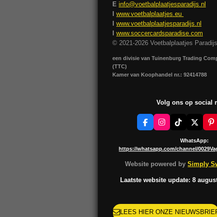
E
info@voetbalplaatjesparadijs.nl
I
www.voetbalplaatjes.eu
I
www.voetbalplaatjesparadijs.nl
I
www.soccercardsparadise.com
© 2021-2026 Voetbalplaatjes Paradij
een divisie van Tuinenburg Trading Co
(TTC)
Kamer van Koophandel nr.: 92414788
Volg ons op social
F
I
T
X
P
a
n
i
i
c
s
k
n
WhatsApp:
e
t
T
t
https://whatsapp.com/channel/0029V
b
a
o
e
o
g
k
r
Website powered by
Simply Sw
o
r
e
k
a
s
Laatste website update: 8 augus
m
t
LEES HIER ONZE NIEUWSBRIE