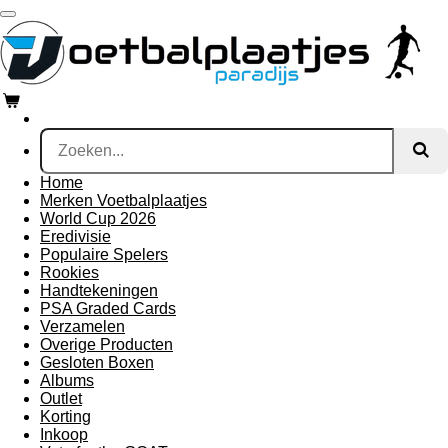
Ga
direct
naar
de
hoofdinhoud
Home
Merken Voetbalplaatjes
World Cup 2026
Eredivisie
Populaire Spelers
Rookies
Handtekeningen
PSA Graded Cards
Verzamelen
Overige Producten
Gesloten Boxen
Albums
Outlet
Korting
Inkoop