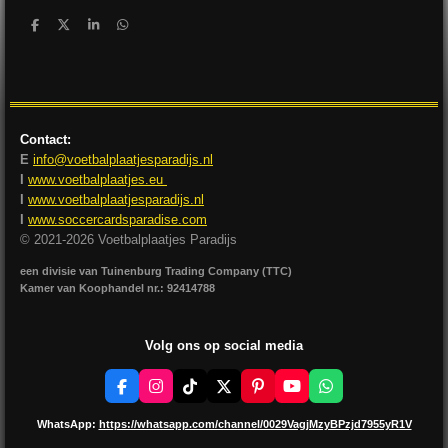
D
D
S
D
e
e
h
e
l
e
a
l
e
l
r
e
n
e
n
Contact:
E
info@voetbalplaatjesparadijs.nl
I
www.voetbalplaatjes.eu
I
www.voetbalplaatjesparadijs.nl
I
www.soccercardsparadise.com
© 2021-2026 Voetbalplaatjes Paradijs
een divisie van Tuinenburg Trading Company (TTC)
Kamer van Koophandel nr.: 92414788
Volg ons op social media
F
I
T
X
P
Y
W
a
n
i
i
o
h
c
s
k
n
u
a
WhatsApp:
https://whatsapp.com/channel/0029VagjMzyBPzjd7955yR1V
e
t
T
t
T
t