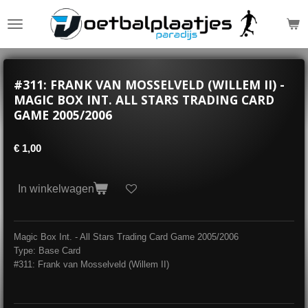
Ga
direct
naar
de
hoofdinhoud
#311: FRANK VAN MOSSELVELD (WILLEM II) -
MAGIC BOX INT. ALL STARS TRADING CARD
GAME 2005/2006
€ 1,00
In winkelwagen
Magic Box Int. - All Stars Trading Card Game 2005/2006
Type: Base Card
#311: Frank van Mosselveld (Willem II)