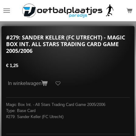
Ga
direct
naar
de
hoofdinhoud
#279: SANDER KELLER (FC UTRECHT) - MAGIC
BOX INT. ALL STARS TRADING CARD GAME
2005/2006
€ 1,25
In winkelwagen
Magic Box Int. - All Stars Trading Card Game 2005/2006
Type: Base Card
#279: Sander Keller (FC Utrecht)