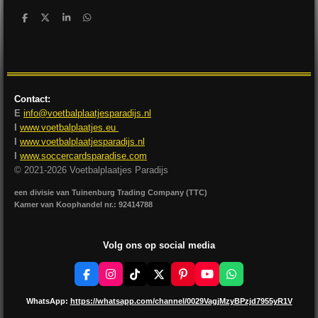
D
D
S
D
e
e
h
e
l
e
a
l
e
l
r
e
n
e
n
Contact:
E
info@voetbalplaatjesparadijs.nl
I
www.voetbalplaatjes.eu
I
www.voetbalplaatjesparadijs.nl
I
www.soccercardsparadise.com
© 2021-2026 Voetbalplaatjes Paradijs
een divisie van Tuinenburg Trading Company (TTC)
Kamer van Koophandel nr.: 92414788
Volg ons op social media
F
I
T
X
P
Y
W
a
n
i
i
o
h
c
s
k
n
u
a
WhatsApp:
https://whatsapp.com/channel/0029VagjMzyBPzjd7955yR1V
e
t
T
t
T
t