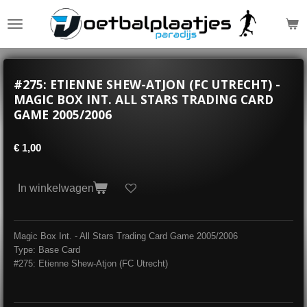
Ga
direct
naar
de
hoofdinhoud
#275: ETIENNE SHEW-ATJON (FC UTRECHT) -
MAGIC BOX INT. ALL STARS TRADING CARD
GAME 2005/2006
€ 1,00
In winkelwagen
Magic Box Int. - All Stars Trading Card Game 2005/2006
Type: Base Card
#275: Etienne Shew-Atjon (FC Utrecht)