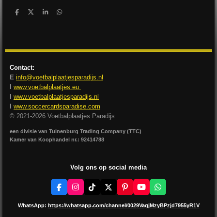
D
D
S
D
e
e
h
e
l
e
a
l
e
l
r
e
n
e
n
Contact:
E
info@voetbalplaatjesparadijs.nl
I
www.voetbalplaatjes.eu
I
www.voetbalplaatjesparadijs.nl
I
www.soccercardsparadise.com
© 2021-2026 Voetbalplaatjes Paradijs
een divisie van Tuinenburg Trading Company (TTC)
Kamer van Koophandel nr.: 92414788
Volg ons op social media
F
I
T
X
P
Y
W
a
n
i
i
o
h
c
s
k
n
u
a
WhatsApp:
https://whatsapp.com/channel/0029VagjMzyBPzjd7955yR1V
e
t
T
t
T
t