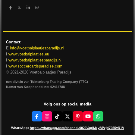
D
D
S
D
e
e
h
e
l
e
a
l
e
l
r
e
n
e
n
Contact:
E
info@voetbalplaatjesparadijs.nl
I
www.voetbalplaatjes.eu
I
www.voetbalplaatjesparadijs.nl
I
www.soccercardsparadise.com
© 2021-2026 Voetbalplaatjes Paradijs
een divisie van Tuinenburg Trading Company (TTC)
Kamer van Koophandel nr.: 92414788
Volg ons op social media
F
I
T
X
P
Y
W
a
n
i
i
o
h
c
s
k
n
u
a
WhatsApp:
https://whatsapp.com/channel/0029VagjMzyBPzjd7955yR1V
e
t
T
t
T
t