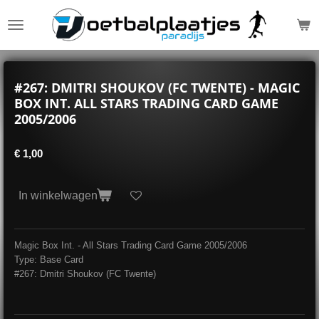
Ga
direct
naar
de
hoofdinhoud
#267: DMITRI SHOUKOV (FC TWENTE) - MAGIC
BOX INT. ALL STARS TRADING CARD GAME
2005/2006
€ 1,00
In winkelwagen
Magic Box Int. - All Stars Trading Card Game 2005/2006
Type: Base Card
#267: Dmitri Shoukov (FC Twente)