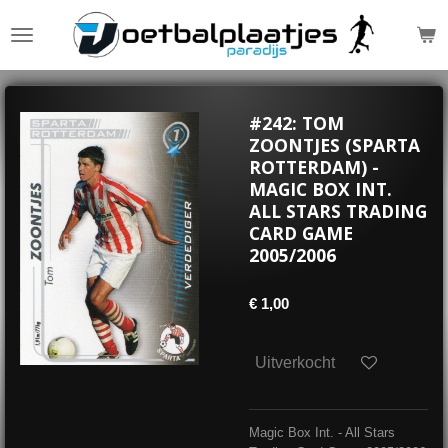
Ga
direct
naar
de
hoofdinhoud
#242: TOM
ZOONTJES (SPARTA
ROTTERDAM) -
MAGIC BOX INT.
ALL STARS TRADING
CARD GAME
2005/2006
€ 1,00
Uitverkocht
Magic Box Int. - All Stars