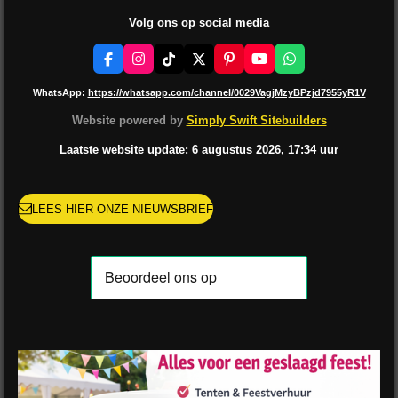
Volg ons op social media
F
I
T
X
P
Y
W
a
n
i
i
o
h
c
s
k
n
u
a
WhatsApp:
https://whatsapp.com/channel/0029VagjMzyBPzjd7955yR1V
e
t
T
t
T
t
b
a
o
e
u
s
Website powered by
Simply Swift Sitebuilders
o
g
k
r
b
A
o
r
e
e
p
Laatste website update: 6 augustus
2026, 17:34
uur
k
a
s
p
m
t
LEES HIER ONZE NIEUWSBRIEF