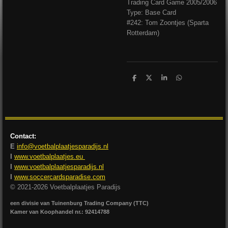
Trading Card Game 2005/2006
Type: Base Card
#242: Tom Zoontjes (Sparta
Rotterdam)
D
D
S
D
e
e
h
e
l
e
a
l
e
l
r
e
n
e
n
Contact:
E
info@voetbalplaatjesparadijs.nl
I
www.voetbalplaatjes.eu
I
www.voetbalplaatjesparadijs.nl
I
www.soccercardsparadise.com
© 2021-2026 Voetbalplaatjes Paradijs
een divisie van Tuinenburg Trading Company (TTC)
Kamer van Koophandel nr.: 92414788