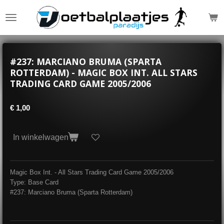
Ga
direct
naar
de
hoofdinhoud
#237: MARCIANO BRUMA (SPARTA
ROTTERDAM) - MAGIC BOX INT. ALL STARS
TRADING CARD GAME 2005/2006
€ 1,00
In winkelwagen
Magic Box Int. - All Stars Trading Card Game 2005/2006
Type: Base Card
#237: Marciano Bruma (Sparta Rotterdam)