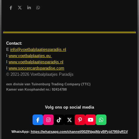
D
D
S
D
e
e
h
e
l
e
a
l
e
l
r
e
n
e
n
Contact:
E
info@voetbalplaatjesparadijs.nl
I
www.voetbalplaatjes.eu
I
www.voetbalplaatjesparadijs.nl
I
www.soccercardsparadise.com
© 2021-2026 Voetbalplaatjes Paradijs
een divisie van Tuinenburg Trading Company (TTC)
Kamer van Koophandel nr.: 92414788
Volg ons op social media
F
I
T
X
P
Y
W
a
n
i
i
o
h
c
s
k
n
u
a
WhatsApp:
https://whatsapp.com/channel/0029VagjMzyBPzjd7955yR1V
e
t
T
t
T
t