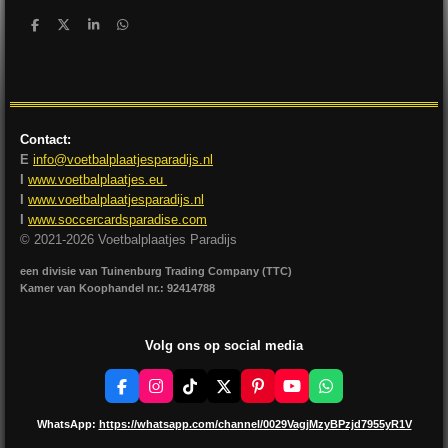
D
D
S
D
e
e
h
e
l
e
a
l
e
l
r
e
n
e
n
Contact:
E
info@voetbalplaatjesparadijs.nl
I
www.voetbalplaatjes.eu
I
www.voetbalplaatjesparadijs.nl
I
www.soccercardsparadise.com
© 2021-2026 Voetbalplaatjes Paradijs
een divisie van Tuinenburg Trading Company (TTC)
Kamer van Koophandel nr.: 92414788
Volg ons op social media
F
I
T
X
P
Y
W
a
n
i
i
o
h
c
s
k
n
u
a
WhatsApp:
https://whatsapp.com/channel/0029VagjMzyBPzjd7955yR1V
e
t
T
t
T
t