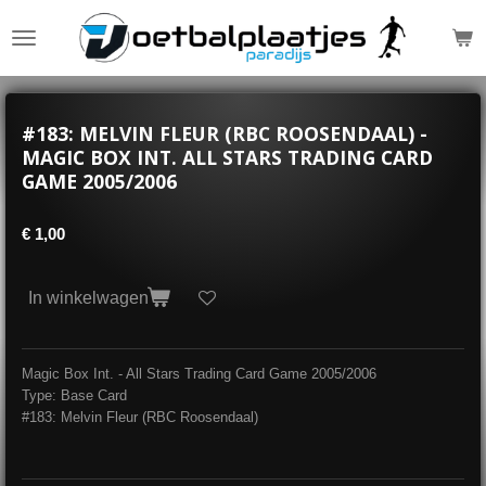
Ga
direct
naar
de
hoofdinhoud
#183: MELVIN FLEUR (RBC ROOSENDAAL) -
MAGIC BOX INT. ALL STARS TRADING CARD
GAME 2005/2006
€ 1,00
In winkelwagen
Magic Box Int. - All Stars Trading Card Game 2005/2006
Type: Base Card
#183: Melvin Fleur (RBC Roosendaal)