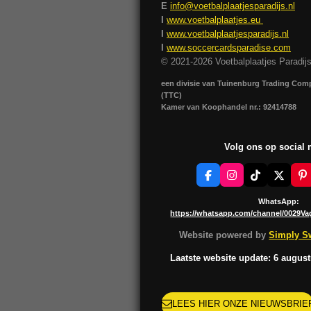
E
info@voetbalplaatjesparadijs.nl
I
www.voetbalplaatjes.eu
I
www.voetbalplaatjesparadijs.nl
I
www.soccercardsparadise.com
© 2021-2026 Voetbalplaatjes Paradij
een divisie van Tuinenburg Trading Co
(TTC)
Kamer van Koophandel nr.: 92414788
Volg ons op social
F
I
T
X
P
a
n
i
i
c
s
k
n
WhatsApp:
e
t
T
t
https://whatsapp.com/channel/0029V
b
a
o
e
o
g
k
r
Website powered by
Simply Sw
o
r
e
k
a
s
Laatste website update: 6 augus
m
t
LEES HIER ONZE NIEUWSBRIE