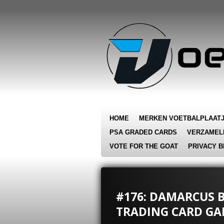
Ga
direct
naar
de
hoofdinhoud
HOME
MERKEN VOETBALPLAAT
PSA GRADED CARDS
VERZAMEL
VOTE FOR THE GOAT
PRIVACY B
#176: DAMARCUS B
TRADING CARD GA