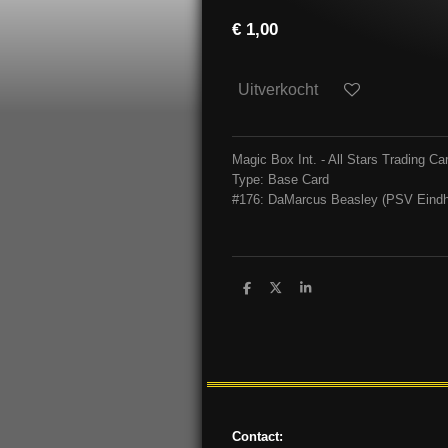
€ 1,00
Uitverkocht
Magic Box Int. - All Stars Trading 
Type: Base Card
#176: DaMarcus Beasley (PSV Eind
D
D
S
e
e
h
l
e
a
e
l
r
n
e
Contact: