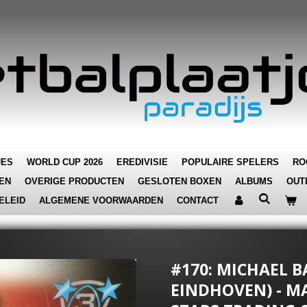
JES
WORLD CUP 2026
EREDIVISIE
POPULAIRE SPELERS
RO
EN
OVERIGE PRODUCTEN
GESLOTEN BOXEN
ALBUMS
OUT
ELEID
ALGEMENE VOORWAARDEN
CONTACT
#170: MICHAEL B
EINDHOVEN) - MA