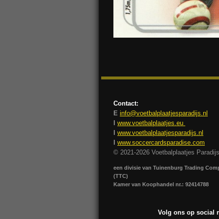
Contact:
E
info@voetbalplaatjesparadijs.nl
I
www.voetbalplaatjes.eu
I
www.voetbalplaatjesparadijs.nl
I
www.soccercardsparadise.com
© 2021-2026 Voetbalplaatjes Paradij
een divisie van Tuinenburg Trading Co
(TTC)
Kamer van Koophandel nr.: 92414788
Volg ons op social