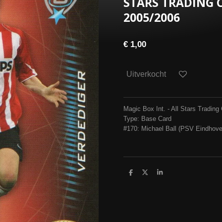
STARS TRADING 
2005/2006
€ 1,00
Uitverkocht
Magic Box Int. - All Stars Tradi
Type: Base Card
#170: Michael Ball (PSV Eindhove
D
D
S
e
e
h
l
e
a
e
l
r
n
e