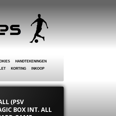
OKIES
HANDTEKENINGEN
LET
KORTING
INKOOP
ALL (PSV
GIC BOX INT. ALL