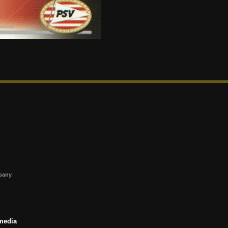
s
mpany
 media