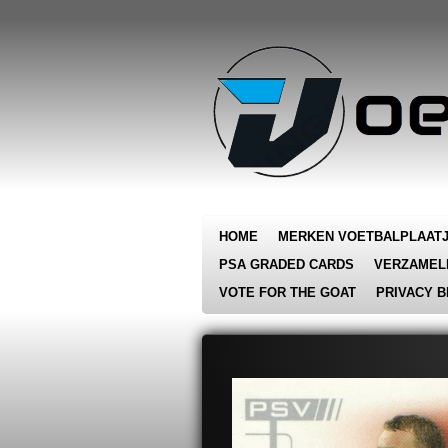
Ga
direct
naar
de
hoofdinhoud
HOME
MERKEN VOETBALPLAAT
PSA GRADED CARDS
VERZAMEL
VOTE FOR THE GOAT
PRIVACY B