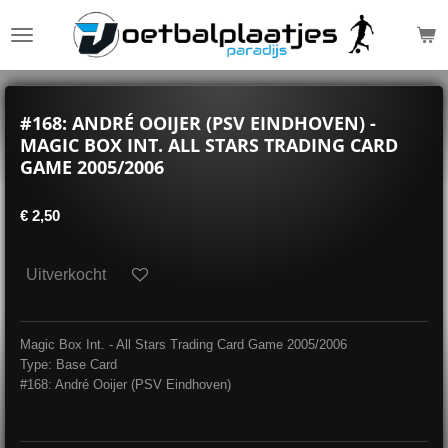
Ga
direct
naar
de
hoofdinhoud
#168: ANDRÉ OOIJER (PSV EINDHOVEN) -
MAGIC BOX INT. ALL STARS TRADING CARD
GAME 2005/2006
€ 2,50
Uitverkocht
Magic Box Int. - All Stars Trading Card Game 2005/2006
Type: Base Card
#168: André Ooijer (PSV Eindhoven)