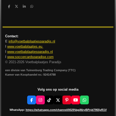
D
D
S
D
e
e
h
e
l
e
a
l
e
l
r
e
n
e
n
Contact:
E
info@voetbalplaatjesparadijs.nl
I
www.voetbalplaatjes.eu
I
www.voetbalplaatjesparadijs.nl
I
www.soccercardsparadise.com
© 2021-2026 Voetbalplaatjes Paradijs
een divisie van Tuinenburg Trading Company (TTC)
Kamer van Koophandel nr.: 92414788
Volg ons op social media
F
I
T
X
P
Y
W
a
n
i
i
o
h
c
s
k
n
u
a
WhatsApp:
https://whatsapp.com/channel/0029VagjMzyBPzjd7955yR1V
e
t
T
t
T
t