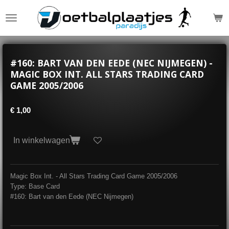
Ga
direct
naar
de
hoofdinhoud
#160: BART VAN DEN EEDE (NEC NIJMEGEN) -
MAGIC BOX INT. ALL STARS TRADING CARD
GAME 2005/2006
€ 1,00
In winkelwagen
Magic Box Int. - All Stars Trading Card Game 2005/2006
Type: Base Card
#160: Bart van den Eede (NEC Nijmegen)