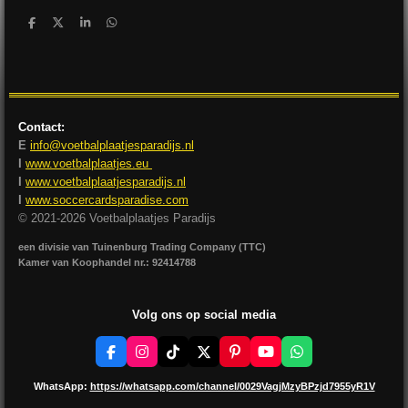
D
D
S
D
e
e
h
e
l
e
a
l
e
l
r
e
n
e
n
Contact:
E
info@voetbalplaatjesparadijs.nl
I
www.voetbalplaatjes.eu
I
www.voetbalplaatjesparadijs.nl
I
www.soccercardsparadise.com
© 2021-2026 Voetbalplaatjes Paradijs
een divisie van Tuinenburg Trading Company (TTC)
Kamer van Koophandel nr.: 92414788
Volg ons op social media
F
I
T
X
P
Y
W
a
n
i
i
o
h
c
s
k
n
u
a
WhatsApp:
https://whatsapp.com/channel/0029VagjMzyBPzjd7955yR1V
e
t
T
t
T
t