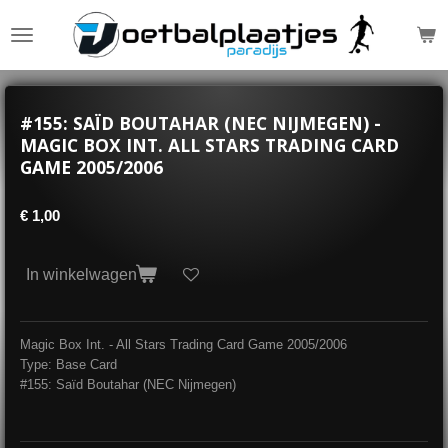
Ga
direct
naar
de
hoofdinhoud
#155: SAÏD BOUTAHAR (NEC NIJMEGEN) -
MAGIC BOX INT. ALL STARS TRADING CARD
GAME 2005/2006
€ 1,00
In winkelwagen
Magic Box Int. - All Stars Trading Card Game 2005/2006
Type: Base Card
#155: Saïd Boutahar (NEC Nijmegen)