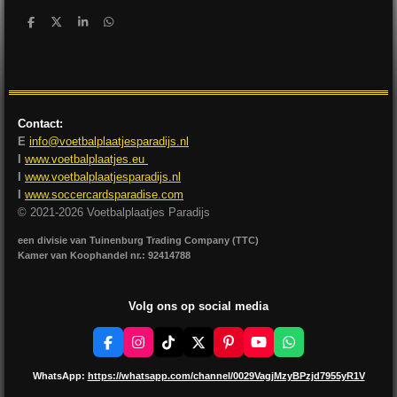
D
D
S
D
e
e
h
e
l
e
a
l
e
l
r
e
n
e
n
Contact:
E
info@voetbalplaatjesparadijs.nl
I
www.voetbalplaatjes.eu
I
www.voetbalplaatjesparadijs.nl
I
www.soccercardsparadise.com
© 2021-2026 Voetbalplaatjes Paradijs
een divisie van Tuinenburg Trading Company (TTC)
Kamer van Koophandel nr.: 92414788
Volg ons op social media
F
I
T
X
P
Y
W
a
n
i
i
o
h
c
s
k
n
u
a
WhatsApp:
https://whatsapp.com/channel/0029VagjMzyBPzjd7955yR1V
e
t
T
t
T
t