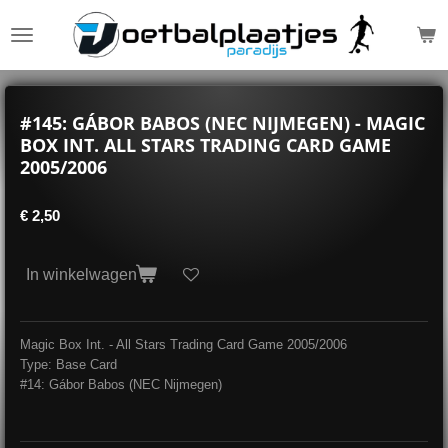
Ga
direct
naar
de
hoofdinhoud
#145: GÁBOR BABOS (NEC NIJMEGEN) - MAGIC
BOX INT. ALL STARS TRADING CARD GAME
2005/2006
€ 2,50
In winkelwagen
Magic Box Int. - All Stars Trading Card Game 2005/2006
Type: Base Card
#14: Gábor Babos (NEC Nijmegen)