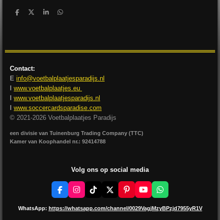
D
D
S
D
e
e
h
e
l
e
a
l
e
l
r
e
n
e
n
Contact:
E
info@voetbalplaatjesparadijs.nl
I
www.voetbalplaatjes.eu
I
www.voetbalplaatjesparadijs.nl
I
www.soccercardsparadise.com
© 2021-2026 Voetbalplaatjes Paradijs
een divisie van Tuinenburg Trading Company (TTC)
Kamer van Koophandel nr.: 92414788
Volg ons op social media
F
I
T
X
P
Y
W
a
n
i
i
o
h
c
s
k
n
u
a
WhatsApp:
https://whatsapp.com/channel/0029VagjMzyBPzjd7955yR1V
e
t
T
t
T
t