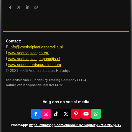
D
D
S
D
e
e
h
e
l
e
a
l
e
l
r
e
n
e
n
Contact:
E
info@voetbalplaatjesparadijs.nl
I
www.voetbalplaatjes.eu
I
www.voetbalplaatjesparadijs.nl
I
www.soccercardsparadise.com
© 2021-2026 Voetbalplaatjes Paradijs
een divisie van Tuinenburg Trading Company (TTC)
Kamer van Koophandel nr.: 92414788
Volg ons op social media
F
I
T
X
P
Y
W
a
n
i
i
o
h
c
s
k
n
u
a
WhatsApp:
https://whatsapp.com/channel/0029VagjMzyBPzjd7955yR1V
e
t
T
t
T
t