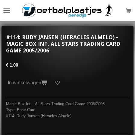
Ga
direct
naar
de
hoofdinhoud
#114: RUDY JANSEN (HERACLES ALMELO) -
MAGIC BOX INT. ALL STARS TRADING CARD
GAME 2005/2006
€ 1,00
In winkelwagen
Magic Box Int. - All Stars Trading Card Game 2005/2006
Type: Base Card
#114: Rudy Jansen (Heracles Almelo)