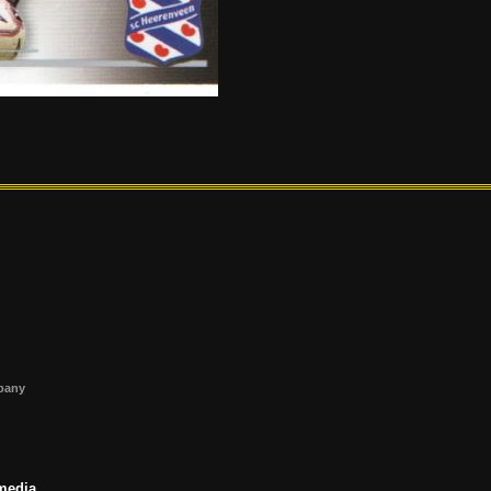
s
mpany
 media