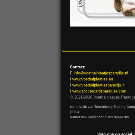
Contact:
E
info@voetbalplaatjesparadijs.nl
I
www.voetbalplaatjes.eu
I
www.voetbalplaatjesparadijs.nl
I
www.soccercardsparadise.com
© 2021-2026 Voetbalplaatjes Paradij
een divisie van Tuinenburg Trading Co
(TTC)
Kamer van Koophandel nr.: 92414788
Volg ons op social