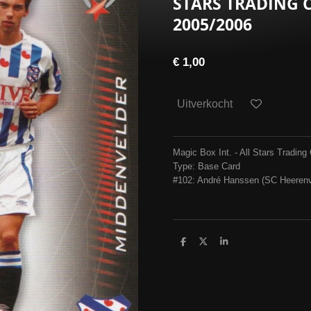
STARS TRADING 
2005/2006
€ 1,00
Uitverkocht
Magic Box Int. - All Stars Tradi
Type: Base Card
#102: André Hanssen (SC Heeren
D
D
S
e
e
h
l
e
a
e
l
r
n
e