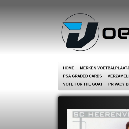
Ga
direct
naar
de
hoofdinhoud
HOME
MERKEN VOETBALPLAAT
PSA GRADED CARDS
VERZAMEL
VOTE FOR THE GOAT
PRIVACY B