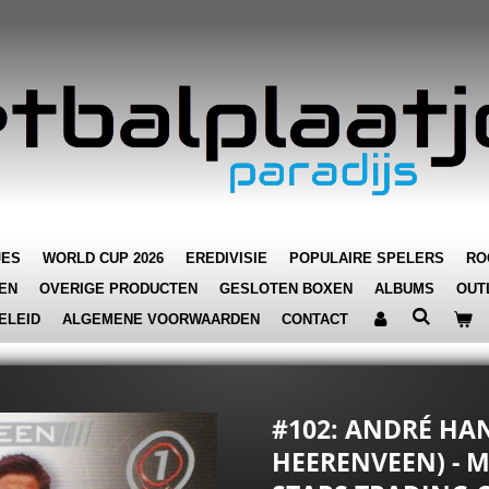
JES
WORLD CUP 2026
EREDIVISIE
POPULAIRE SPELERS
RO
EN
OVERIGE PRODUCTEN
GESLOTEN BOXEN
ALBUMS
OUT
ELEID
ALGEMENE VOORWAARDEN
CONTACT
#102: ANDRÉ HA
HEERENVEEN) - M