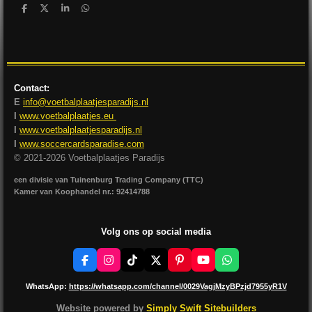
D
D
S
D
e
e
h
e
l
e
a
l
e
l
r
e
n
e
n
Contact:
E
info@voetbalplaatjesparadijs.nl
I
www.voetbalplaatjes.eu
I
www.voetbalplaatjesparadijs.nl
I
www.soccercardsparadise.com
© 2021-2026 Voetbalplaatjes Paradijs
een divisie van Tuinenburg Trading Company (TTC)
Kamer van Koophandel nr.: 92414788
Volg ons op social media
F
I
T
X
P
Y
W
a
n
i
i
o
h
c
s
k
n
u
a
WhatsApp:
https://whatsapp.com/channel/0029VagjMzyBPzjd7955yR1V
e
t
T
t
T
t
b
a
o
e
u
s
Website powered by
Simply Swift Sitebuilders