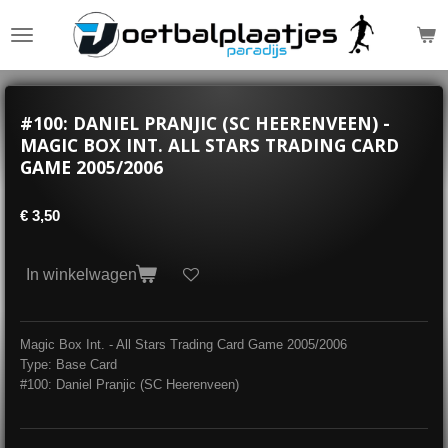
Ga
direct
naar
de
hoofdinhoud
#100: DANIEL PRANJIC (SC HEERENVEEN) -
MAGIC BOX INT. ALL STARS TRADING CARD
GAME 2005/2006
€ 3,50
In winkelwagen
Magic Box Int. - All Stars Trading Card Game 2005/2006
Type: Base Card
#100: Daniel Pranjic (SC Heerenveen)