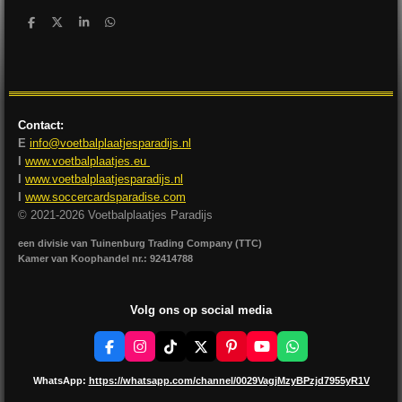
D
D
S
D
e
e
h
e
l
e
a
l
e
l
r
e
n
e
n
Contact:
E
info@voetbalplaatjesparadijs.nl
I
www.voetbalplaatjes.eu
I
www.voetbalplaatjesparadijs.nl
I
www.soccercardsparadise.com
© 2021-2026 Voetbalplaatjes Paradijs
een divisie van Tuinenburg Trading Company (TTC)
Kamer van Koophandel nr.: 92414788
Volg ons op social media
F
I
T
X
P
Y
W
a
n
i
i
o
h
c
s
k
n
u
a
WhatsApp:
https://whatsapp.com/channel/0029VagjMzyBPzjd7955yR1V
e
t
T
t
T
t