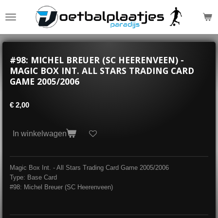
Ga
direct
naar
de
hoofdinhoud
#98: MICHEL BREUER (SC HEERENVEEN) -
MAGIC BOX INT. ALL STARS TRADING CARD
GAME 2005/2006
€ 2,00
In winkelwagen
Magic Box Int. - All Stars Trading Card Game 2005/2006
Type: Base Card
#98: Michel Breuer (SC Heerenveen)