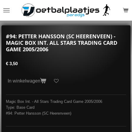
Ga
direct
naar
de
hoofdinhoud
#94: PETTER HANSSON (SC HEERENVEEN) -
MAGIC BOX INT. ALL STARS TRADING CARD
GAME 2005/2006
€ 3,50
In winkelwagen
Magic Box Int. - All Stars Trading Card Game 2005/2006
Type: Base Card
#94: Petter Hansson (SC Heerenveen)