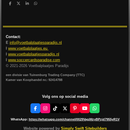
D
D
S
D
e
e
h
e
l
e
a
l
e
l
r
e
n
e
n
Contact:
E
info@voetbalplaatjesparadijs.nl
I
www.voetbalplaatjes.eu
I
www.voetbalplaatjesparadijs.nl
I
www.soccercardsparadise.com
© 2021-2026 Voetbalplaatjes Paradijs
een divisie van Tuinenburg Trading Company (TTC)
Kamer van Koophandel nr.: 92414788
Volg ons op social media
F
I
T
X
P
Y
W
a
n
i
i
o
h
c
s
k
n
u
a
WhatsApp:
https://whatsapp.com/channel/0029VagjMzyBPzjd7955yR1V
e
t
T
t
T
t
b
a
o
e
u
s
Website powered by
Simply Swift Sitebuilders