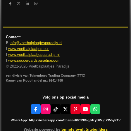
D
D
S
D
e
e
h
e
l
e
a
l
e
l
r
e
n
e
n
Contact:
E
info@voetbalplaatjesparadijs.nl
I
www.voetbalplaatjes.eu
I
www.voetbalplaatjesparadijs.nl
I
www.soccercardsparadise.com
© 2021-2026 Voetbalplaatjes Paradijs
een divisie van Tuinenburg Trading Company (TTC)
Kamer van Koophandel nr.: 92414788
Volg ons op social media
F
I
T
X
P
Y
W
a
n
i
i
o
h
c
s
k
n
u
a
WhatsApp:
https://whatsapp.com/channel/0029VagjMzyBPzjd7955yR1V
e
t
T
t
T
t
b
a
o
e
u
s
Website powered by
Simply Swift Sitebuilders