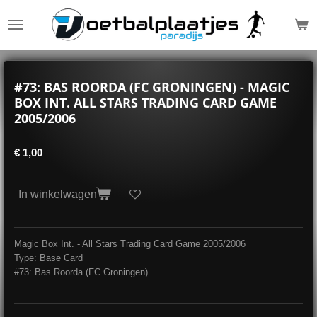
Ga
direct
naar
de
hoofdinhoud
#73: BAS ROORDA (FC GRONINGEN) - MAGIC
BOX INT. ALL STARS TRADING CARD GAME
2005/2006
€ 1,00
In winkelwagen
Magic Box Int. - All Stars Trading Card Game 2005/2006
Type: Base Card
#73: Bas Roorda (FC Groningen)