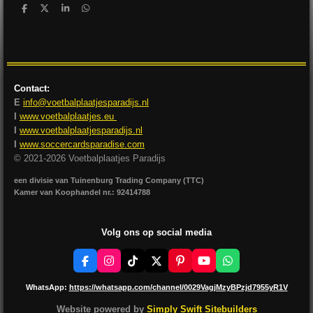
D
D
S
D
e
e
h
e
l
e
a
l
e
l
r
e
n
e
n
Contact:
E
info@voetbalplaatjesparadijs.nl
I
www.voetbalplaatjes.eu
I
www.voetbalplaatjesparadijs.nl
I
www.soccercardsparadise.com
© 2021-2026 Voetbalplaatjes Paradijs
een divisie van Tuinenburg Trading Company (TTC)
Kamer van Koophandel nr.: 92414788
Volg ons op social media
F
I
T
X
P
Y
W
a
n
i
i
o
h
c
s
k
n
u
a
WhatsApp:
https://whatsapp.com/channel/0029VagjMzyBPzjd7955yR1V
e
t
T
t
T
t
b
a
o
e
u
s
Website powered by
Simply Swift Sitebuilders