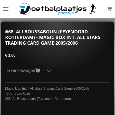
Ga
direct
naar
de
hoofdinhoud
#68: ALI BOUSSABOUN (FEYENOORD
ROTTERDAM) - MAGIC BOX INT. ALL STARS
TRADING CARD GAME 2005/2006
€ 1,00
In winkelwagen
Magic Box Int. - All Stars Trading Card Game 2005/2006
Type: Base Card
#68: Ali Boussaboun (Feyenoord Rotterdam)