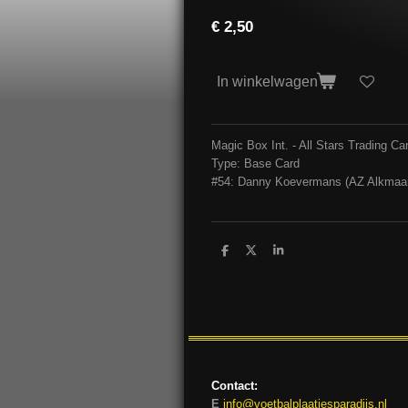
€ 2,50
In winkelwagen
Magic Box Int. - All Stars Trading 
Type: Base Card
#54: Danny Koevermans (AZ Alkmaa
D
D
S
e
e
h
l
e
a
e
l
r
n
e
Contact:
E
info@voetbalplaatjesparadijs.nl