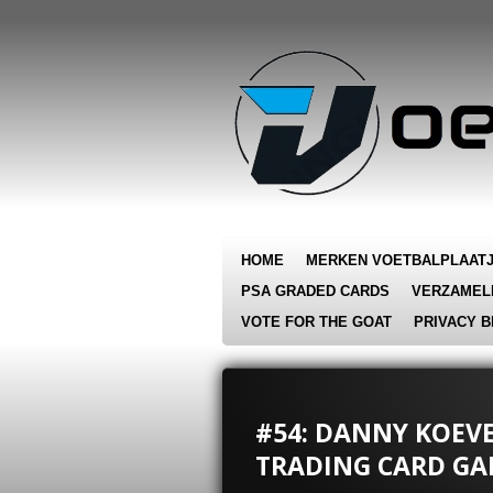
Ga
direct
naar
de
hoofdinhoud
HOME
MERKEN VOETBALPLAAT
PSA GRADED CARDS
VERZAMEL
VOTE FOR THE GOAT
PRIVACY B
#54: DANNY KOEVE
TRADING CARD GA