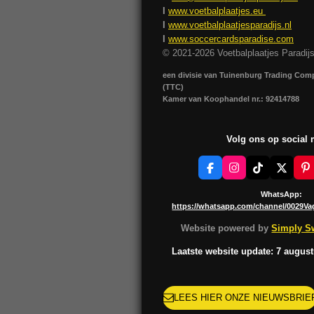
I
www.voetbalplaatjes.eu
I
www.voetbalplaatjesparadijs.nl
I
www.soccercardsparadise.com
© 2021-2026 Voetbalplaatjes Paradij
een divisie van Tuinenburg Trading Co
(TTC)
Kamer van Koophandel nr.: 92414788
Volg ons op social
F
I
T
X
P
a
n
i
i
c
s
k
n
WhatsApp:
e
t
T
t
https://whatsapp.com/channel/0029V
b
a
o
e
o
g
k
r
Website powered by
Simply Sw
o
r
e
k
a
s
Laatste website update: 7 augus
m
t
LEES HIER ONZE NIEUWSBRIE