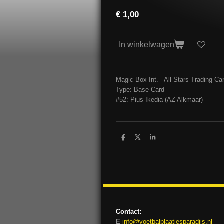
€ 1,00
In winkelwagen
Magic Box Int. - All Stars Trading 
Type: Base Card
#52: Pius Ikedia (AZ Alkmaar)
D
D
S
e
e
h
l
e
a
e
l
r
n
e
Contact:
E
info@voetbalplaatjesparadijs.nl