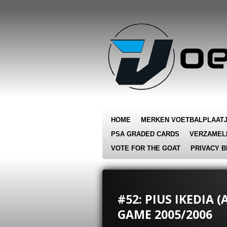
Ga
direct
naar
de
hoofdinhoud
HOME
MERKEN VOETBALPLAAT
PSA GRADED CARDS
VERZAMEL
VOTE FOR THE GOAT
PRIVACY B
#52: PIUS IKEDIA 
GAME 2005/2006