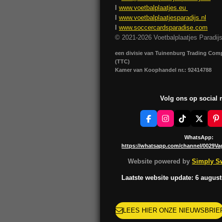
I
www.voetbalplaatjes.eu
I
www.voetbalplaatjesparadijs.nl
I
www.soccercardsparadise.com
© 2021-2026 Voetbalplaatjes Paradij
een divisie van Tuinenburg Trading Co
(TTC)
Kamer van Koophandel nr.: 92414788
Volg ons op social
F
I
T
X
P
a
n
i
i
c
s
k
n
WhatsApp:
e
t
T
t
https://whatsapp.com/channel/0029V
b
a
o
e
o
g
k
r
Website powered by
Simply Sw
o
r
e
k
a
s
Laatste website update: 6 augus
m
t
LEES HIER ONZE NIEUWSBRIE