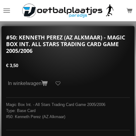
Ga
direct
naar
de
hoofdinhoud
#50: KENNETH PEREZ (AZ ALKMAAR) - MAGIC
BOX INT. ALL STARS TRADING CARD GAME
2005/2006
€ 3,50
In winkelwagen
Magic Box Int. - All Stars Trading Card Game 2005/2006
Type: Base Card
#50: Kenneth Perez (AZ Alkmaar)