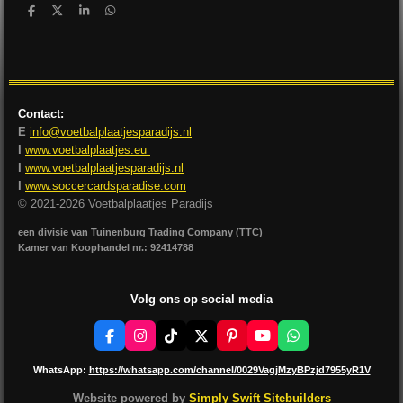
D
D
S
D
e
e
h
e
l
e
a
l
e
l
r
e
n
e
n
Contact:
E
info@voetbalplaatjesparadijs.nl
I
www.voetbalplaatjes.eu
I
www.voetbalplaatjesparadijs.nl
I
www.soccercardsparadise.com
© 2021-2026 Voetbalplaatjes Paradijs
een divisie van Tuinenburg Trading Company (TTC)
Kamer van Koophandel nr.: 92414788
Volg ons op social media
F
I
T
X
P
Y
W
a
n
i
i
o
h
c
s
k
n
u
a
WhatsApp:
https://whatsapp.com/channel/0029VagjMzyBPzjd7955yR1V
e
t
T
t
T
t
b
a
o
e
u
s
Website powered by
Simply Swift Sitebuilders