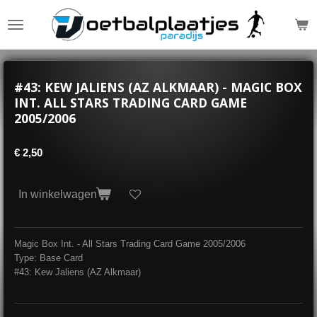
Ga
direct
naar
de
hoofdinhoud
#43: KEW JALIENS (AZ ALKMAAR) - MAGIC BOX
INT. ALL STARS TRADING CARD GAME
2005/2006
€ 2,50
In winkelwagen
Magic Box Int. - All Stars Trading Card Game 2005/2006
Type: Base Card
#43: Kew Jaliens (AZ Alkmaar)