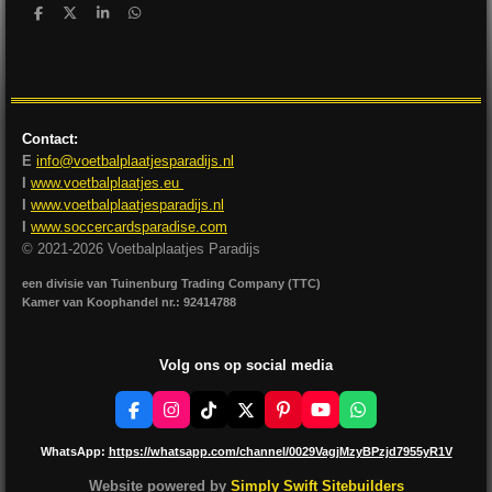
D
D
S
D
e
e
h
e
l
e
a
l
e
l
r
e
n
e
n
Contact:
E
info@voetbalplaatjesparadijs.nl
I
www.voetbalplaatjes.eu
I
www.voetbalplaatjesparadijs.nl
I
www.soccercardsparadise.com
© 2021-2026 Voetbalplaatjes Paradijs
een divisie van Tuinenburg Trading Company (TTC)
Kamer van Koophandel nr.: 92414788
Volg ons op social media
F
I
T
X
P
Y
W
a
n
i
i
o
h
c
s
k
n
u
a
WhatsApp:
https://whatsapp.com/channel/0029VagjMzyBPzjd7955yR1V
e
t
T
t
T
t
b
a
o
e
u
s
Website powered by
Simply Swift Sitebuilders