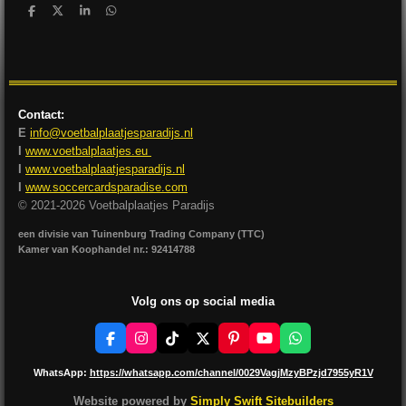
D
D
S
D
e
e
h
e
l
e
a
l
e
l
r
e
n
e
n
Contact:
E
info@voetbalplaatjesparadijs.nl
I
www.voetbalplaatjes.eu
I
www.voetbalplaatjesparadijs.nl
I
www.soccercardsparadise.com
© 2021-2026 Voetbalplaatjes Paradijs
een divisie van Tuinenburg Trading Company (TTC)
Kamer van Koophandel nr.: 92414788
Volg ons op social media
F
I
T
X
P
Y
W
a
n
i
i
o
h
c
s
k
n
u
a
WhatsApp:
https://whatsapp.com/channel/0029VagjMzyBPzjd7955yR1V
e
t
T
t
T
t
b
a
o
e
u
s
Website powered by
Simply Swift Sitebuilders