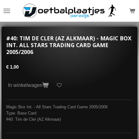
Ga
direct
naar
de
hoofdinhoud
#40: TIM DE CLER (AZ ALKMAAR) - MAGIC BOX
INT. ALL STARS TRADING CARD GAME
2005/2006
€ 1,00
In winkelwagen
Magic Box Int. - All Stars Trading Card Game 2005/2006
Type: Base Card
#40: Tim de Cler (AZ Alkmaar)