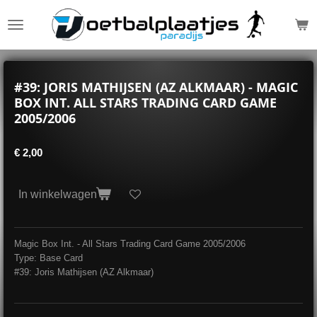
Ga
direct
naar
de
hoofdinhoud
#39: JORIS MATHIJSEN (AZ ALKMAAR) - MAGIC
BOX INT. ALL STARS TRADING CARD GAME
2005/2006
€ 2,00
In winkelwagen
Magic Box Int. - All Stars Trading Card Game 2005/2006
Type: Base Card
#39: Joris Mathijsen (AZ Alkmaar)