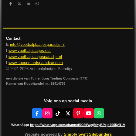
D
D
S
D
e
e
h
e
l
e
a
l
e
l
r
e
n
e
n
Contact:
E
info@voetbalplaatjesparadijs.nl
I
www.voetbalplaatjes.eu
I
www.voetbalplaatjesparadijs.nl
I
www.soccercardsparadise.com
© 2021-2026 Voetbalplaatjes Paradijs
een divisie van Tuinenburg Trading Company (TTC)
Kamer van Koophandel nr.: 92414788
Volg ons op social media
F
I
T
X
P
Y
W
a
n
i
i
o
h
c
s
k
n
u
a
WhatsApp:
https://whatsapp.com/channel/0029VagjMzyBPzjd7955yR1V
e
t
T
t
T
t
b
a
o
e
u
s
Website powered by
Simply Swift Sitebuilders