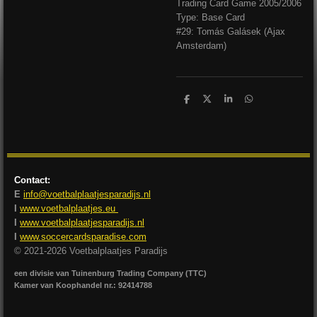
Trading Card Game 2005/2006
Type: Base Card
#29: Tomás Galásek (Ajax
Amsterdam)
D
D
S
D
e
e
h
e
l
e
a
l
e
l
r
e
n
e
n
Contact:
E
info@voetbalplaatjesparadijs.nl
I
www.voetbalplaatjes.eu
I
www.voetbalplaatjesparadijs.nl
I
www.soccercardsparadise.com
© 2021-2026 Voetbalplaatjes Paradijs
een divisie van Tuinenburg Trading Company (TTC)
Kamer van Koophandel nr.: 92414788