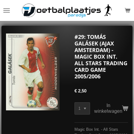
Ga
direct
naar
de
hoofdinhoud
#29: TOMÁS
GALÁSEK (AJAX
AMSTERDAM) -
MAGIC BOX INT.
ALL STARS TRADING
CARD GAME
2005/2006
€ 2,50
In
winkelwagen
Magic Box Int. - All Stars