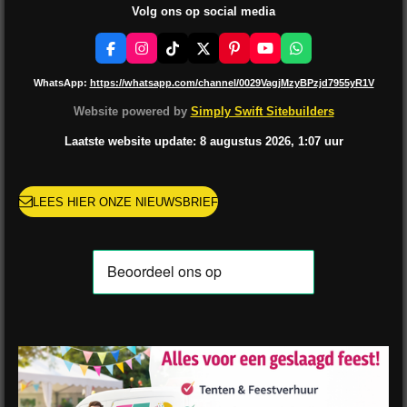
Volg ons op social media
F
I
T
X
P
Y
W
a
n
i
i
o
h
c
s
k
n
u
a
WhatsApp:
https://whatsapp.com/channel/0029VagjMzyBPzjd7955yR1V
e
t
T
t
T
t
b
a
o
e
u
s
Website powered by
Simply Swift Sitebuilders
o
g
k
r
b
A
o
r
e
e
p
Laatste website update: 8 augustus
2026, 1:07
uur
k
a
s
p
m
t
LEES HIER ONZE NIEUWSBRIEF